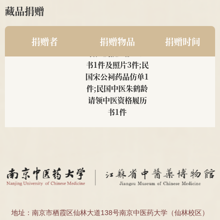
藏品捐赠
南京中医药大学2011级
民国中医诊所开业
2025
针推112班顾珂溢、薛昊
贺牌为1对;近现代
捐赠者
捐赠物品
捐赠时间
名医钱伯煊修业证
书1件及照片3件;民
国宋公祠药品仿单1
件;民国中医朱鹤龄
请领中医资格履历
书1件
南京中医药大学 邹燕勤
邹燕勤亲笔手书处
2025
教授
方4帧、邹云翔编著
<<中医肾病疗法
>>1册
南京中医药大学 夏桂成
夏桂成亲笔手书处
2025
教授
方2帧
地址：南京市栖霞区仙林大道138号南京中医药大学（仙林校区）
南京中医药大学 2011级
民国肖采英证书2
2025