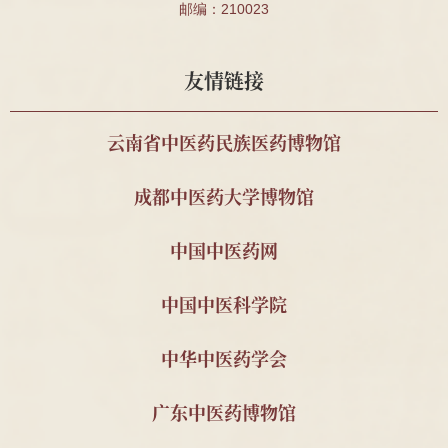
邮编：210023
针推112班顾珂溢、薛昊
件、殷受田处方1
件、殷震处方1件
南通海警局
安宫牛黄丸、宽体
2025
友情链接
金钱蛭等药材
中国药科大学周素娣教
野山参标本1支
2025
云南省中医药民族医药博物馆
授
成都中医药大学博物馆
南京中医药大学 2011级
顾玉麟内幼科木招
2025
针推112班顾珂溢、薛昊
牌
中国中医药网
南京中医药大学 刁义平
中医古籍15册
2023
先生
中国中医科学院
南京中医药大学 秦明珠
自撰教材与科研资
2023
教授
料2套
中华中医药学会
南京中医药大学 金善钰
南京中医学院油印
2023
广东中医药博物馆
教授
教材与宣传资料