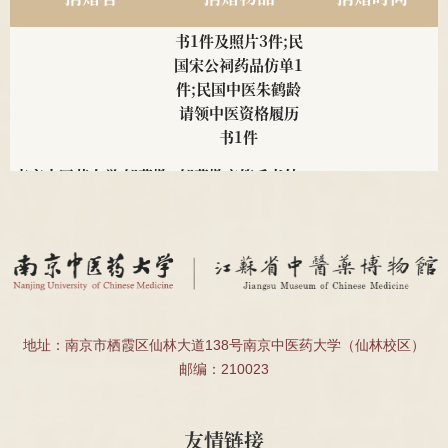
名医钱伯煊修业证
书1件及照片3件;民
国宋公祠药品仿单1
件;民国中医朱鹤龄
请领中医资格履历
书1件
南京中医药大学 邹燕勤
邹燕勤亲笔手书处
2025
教授
方4帧、邹云翔编著
<<中医肾病疗法
>>1册
南京中医药大学 夏桂成
夏桂成亲笔手书处
2025
教授
方2帧
南京中医药大学 2011级
民国肖采英证书2
2025
地址：南京市栖霞区仙林大道138号南京中医药大学（仙林校区）
针推112班顾珂溢、薛昊
件、殷受田处方1
邮编：210023
件、殷震处方1件
南通海警局
安宫牛黄丸、宽体
2025
友情链接