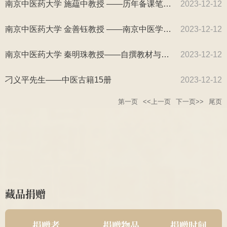
南京中医药大学 施藴中教授 ——历年备课笔记、工作笔记、读书笔记等资料
2023-12-12
南京中医药大学 金善钰教授 ——南京中医学院油印教材2册、50年代学校宣传资料1件
2023-12-12
南京中医药大学 秦明珠教授——自撰教材与科研资料2套
2023-12-12
刁义平先生——中医古籍15册
2023-12-12
第一页
<<上一页
下一页>>
尾页
藏品捐赠
南京中医药大学2011级
民国中医诊所开业
2025
针推112班顾珂溢、薛昊
贺牌为1对;近现代
捐赠者
捐赠物品
捐赠时间