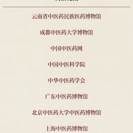
金钱蛭等药材
中国药科大学周素娣教
野山参标本1支
2025
云南省中医药民族医药博物馆
授
成都中医药大学博物馆
南京中医药大学 2011级
顾玉麟内幼科木招
2025
针推112班顾珂溢、薛昊
牌
中国中医药网
南京中医药大学 刁义平
中医古籍15册
2023
先生
中国中医科学院
南京中医药大学 秦明珠
自撰教材与科研资
2023
教授
料2套
中华中医药学会
南京中医药大学 金善钰
南京中医学院油印
2023
广东中医药博物馆
教授
教材与宣传资料
南京中医药大学2011级
民国中医诊所开业
2025
北京中医药大学中医药博物馆
针推112班顾珂溢、薛昊
贺牌为1对;近现代
名医钱伯煊修业证
上海中医药博物馆
书1件及照片3件;民