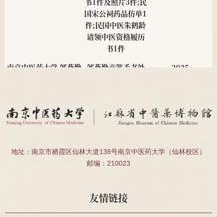
书1件及照片3件;民
国宋公祠药品仿单1
件;民国中医朱鹤龄
请领中医资格履历
书1件
南京中医药大学 邹燕勤
邹燕勤亲笔手书处
2025
教授
方4帧、邹云翔编著
<<中医肾病疗法
>>1册
南京中医药大学 夏桂成
夏桂成亲笔手书处
2025
教授
方2帧
南京中医药大学 2011级
民国肖采英证书2
2025
地址：南京市栖霞区仙林大道138号南京中医药大学（仙林校区）
针推112班顾珂溢、薛昊
件、殷受田处方1
邮编：210023
件、殷震处方1件
南通海警局
安宫牛黄丸、宽体
2025
友情链接
金钱蛭等药材