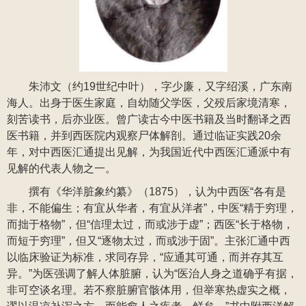
朱沛文（约19世纪中叶），字少廉，又字绍溪，广东南
海人。出身于医生家庭，自幼随父学医，父殁后家境清寒，
刻苦读书，后亦业医。曾广读古今中医书籍及当时翻译之西
医书籍，并到西医院内观察尸体解剖。通过临证实践20余
年，对中西医汇通提出见解，为我国近代中西医汇通派中有
见解的代表人物之一。
撰有《华洋脏象约纂》（1875），认为中西医“各有是
非，不能偏生；有宜从华者，有宜从洋者”，中医“精于穷理，
而拙于格物”，但“信理太过，而或涉于虚”；西医“长于格物，
而短于穷理”，但又“逐物太过，而或涉于固”。主张汇通中西
以临床验证为标准，求同存异，“应通其可通，而并存其互
异。”为医强调了解人体脏腑，认为“医治人身之道确乎有据，
非可空谈名理。若不察脏腑官骸体用，但举寒热虚实之概，