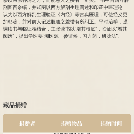
谬以温凉补泻之方，而能愈人之疾者，鲜矣。”书中附西洋解
剖图百余幅，并试图以西方解剖生理阐述和印证中医理论，
认为以西方解剖生理验证《内经》等古典医理，可使经义更
加彰著，并对前人记述脏腑之差错有所纠正。平时治学，强
调读书与临证相结合，主张读书以“培其根底”，临证以“增其
阅历”，提出学医要“溯医源，参证候，习方药，研脉法”。
藏品捐赠
南京中医药大学2011级
民国中医诊所开业
2025
针推112班顾珂溢、薛昊
贺牌为1对;近现代
捐赠者
捐赠物品
捐赠时间
名医钱伯煊修业证