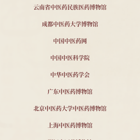
中国药科大学周素娣教
野山参标本1支
2025
云南省中医药民族医药博物馆
授
成都中医药大学博物馆
南京中医药大学 2011级
顾玉麟内幼科木招
2025
针推112班顾珂溢、薛昊
牌
中国中医药网
南京中医药大学 刁义平
中医古籍15册
2023
先生
中国中医科学院
南京中医药大学 秦明珠
自撰教材与科研资
2023
教授
料2套
中华中医药学会
南京中医药大学 金善钰
南京中医学院油印
2023
教授
教材与宣传资料
广东中医药博物馆
南京中医药大学2011级
民国中医诊所开业
2025
北京中医药大学中医药博物馆
针推112班顾珂溢、薛昊
贺牌为1对;近现代
名医钱伯煊修业证
上海中医药博物馆
书1件及照片3件;民
国宋公祠药品仿单1
件;民国中医朱鹤龄