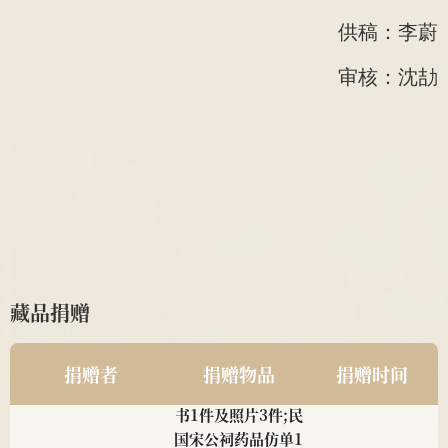
供稿：李蔚
审核：沈劼
藏品捐赠
南京中医药大学2011级
民国中医诊所开业
2025
针推112班顾珂溢、薛昊
贺牌为1对;近现代
捐赠者
捐赠物品
捐赠时间
名医钱伯煊修业证
书1件及照片3件;民
国宋公祠药品仿单1