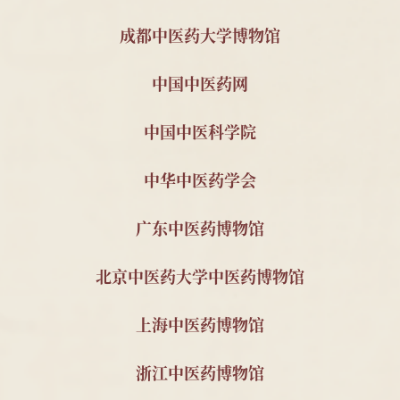
南京中医药大学 2011级
顾玉麟内幼科木招
2025
成都中医药大学博物馆
针推112班顾珂溢、薛昊
牌
中国中医药网
南京中医药大学 刁义平
中医古籍15册
2023
先生
中国中医科学院
南京中医药大学 秦明珠
自撰教材与科研资
2023
教授
料2套
中华中医药学会
南京中医药大学 金善钰
南京中医学院油印
2023
教授
教材与宣传资料
广东中医药博物馆
南京中医药大学2011级
民国中医诊所开业
2025
北京中医药大学中医药博物馆
针推112班顾珂溢、薛昊
贺牌为1对;近现代
名医钱伯煊修业证
书1件及照片3件;民
上海中医药博物馆
国宋公祠药品仿单1
件;民国中医朱鹤龄
浙江中医药博物馆
请领中医资格履历