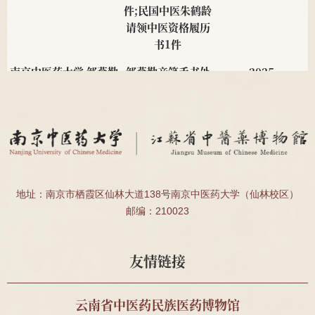
件;民国中医朱鹤龄
请领中医资格履历
书1件
南京中医药大学 邹燕勤
邹燕勤亲笔手书处
2025
教授
方4帧、邹云翔编著
<<中医肾病疗法
>>1册
南京中医药大学 夏桂成
夏桂成亲笔手书处
2025
教授
方2帧
南京中医药大学 2011级
民国肖采英证书2
2025
地址：南京市栖霞区仙林大道138号南京中医药大学（仙林校区）
针推112班顾珂溢、薛昊
件、殷受田处方1
邮编：210023
件、殷震处方1件
南通海警局
安宫牛黄丸、宽体
2025
友情链接
金钱蛭等药材
中国药科大学周素娣教
野山参标本1支
2025
云南省中医药民族医药博物馆
授