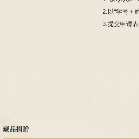
2.以“学号＋
3.提交申请