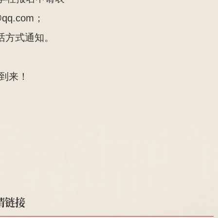
q.com；
话方式通知。
的到来！