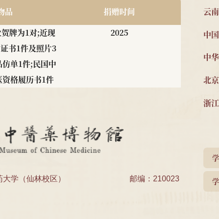
捐赠物品
捐赠时间
所开业贺牌为1对;近现
2025
煊修业证书1件及照片3
公祠药品仿单1件;民国中
请领中医资格履历书1件
手书处方4帧、邹云翔编
2025