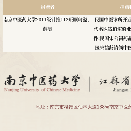
藏品捐赠
捐赠者
南京中医药大学2011级针推112班顾珂溢、
民国中医诊
薛昊
代名医钱伯
件;民国宋
医朱鹤龄
南京中医药大学 邹燕勤教授
邹燕勤亲笔