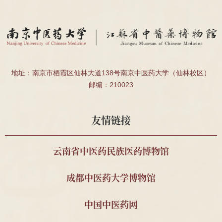
<<中医肾病疗法
>>1册
南京中医药大学 夏桂成
夏桂成亲笔手书处
2025
教授
方2帧
南京中医药大学 2011级
民国肖采英证书2
2025
地址：南京市栖霞区仙林大道138号南京中医药大学（仙林校区）
针推112班顾珂溢、薛昊
件、殷受田处方1
邮编：210023
件、殷震处方1件
南通海警局
安宫牛黄丸、宽体
2025
友情链接
金钱蛭等药材
中国药科大学周素娣教
野山参标本1支
2025
云南省中医药民族医药博物馆
授
南京中医药大学 2011级
顾玉麟内幼科木招
2025
成都中医药大学博物馆
针推112班顾珂溢、薛昊
牌
南京中医药大学 刁义平
中医古籍15册
2023
中国中医药网
先生