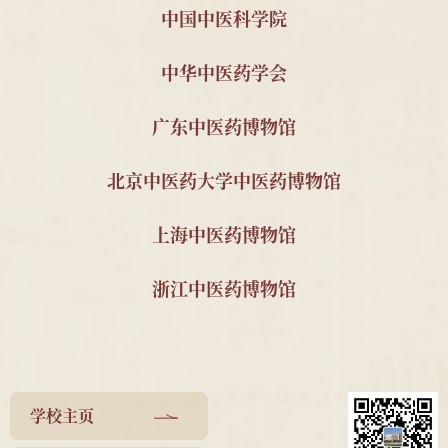
中国中医科学院
南京中医药大学 秦明珠
自撰教材与科研资
2023
教授
料2套
中华中医药学会
南京中医药大学 金善钰
南京中医学院油印
2023
教授
教材与宣传资料
广东中医药博物馆
南京中医药大学2011级
民国中医诊所开业
2025
针推112班顾珂溢、薛昊
贺牌为1对;近现代
北京中医药大学中医药博物馆
名医钱伯煊修业证
书1件及照片3件;民
上海中医药博物馆
国宋公祠药品仿单1
件;民国中医朱鹤龄
浙江中医药博物馆
请领中医资格履历
书1件
南京中医药大学 邹燕勤
邹燕勤亲笔手书处
2025
教授
方4帧、邹云翔编著
<<中医肾病疗法
学校主页
>>1册