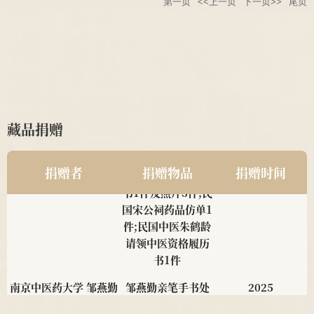
第一页
<<上一页
下一页>>
尾页
藏品捐赠
南京中医药大学2011级
民国中医诊所开业
2025
针推112班顾珂溢、薛昊
贺牌为1对;近现代
捐赠者
捐赠物品
捐赠时间
名医钱伯煊修业证
书1件及照片3件;民
国宋公祠药品仿单1
件;民国中医朱鹤龄
请领中医资格履历
书1件
南京中医药大学 邹燕勤
邹燕勤亲笔手书处
2025
教授
方4帧、邹云翔编著