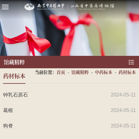
馆藏精粹
当前位置：
首页
-
馆藏精粹
-
中药标本
-
药材标本
药材标本
钟乳石原石
2024-05-11
葛根
2024-05-11
狗脊
2024-05-11