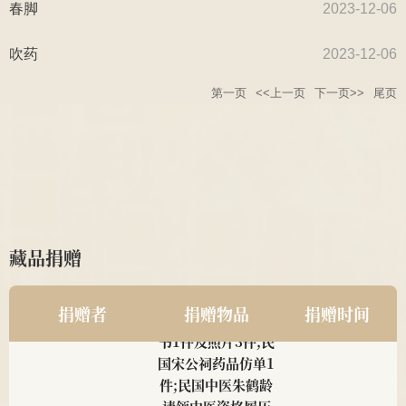
春脚
2023-12-06
吹药
2023-12-06
第一页
<<上一页
下一页>>
尾页
藏品捐赠
南京中医药大学2011级
民国中医诊所开业
2025
针推112班顾珂溢、薛昊
贺牌为1对;近现代
捐赠者
捐赠物品
捐赠时间
名医钱伯煊修业证
书1件及照片3件;民
国宋公祠药品仿单1
件;民国中医朱鹤龄
请领中医资格履历