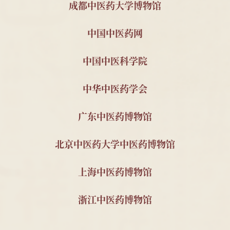
南京中医药大学 2011级
顾玉麟内幼科木招
2025
成都中医药大学博物馆
针推112班顾珂溢、薛昊
牌
中国中医药网
南京中医药大学 刁义平
中医古籍15册
2023
先生
中国中医科学院
南京中医药大学 秦明珠
自撰教材与科研资
2023
教授
料2套
中华中医药学会
南京中医药大学 金善钰
南京中医学院油印
2023
教授
教材与宣传资料
广东中医药博物馆
南京中医药大学2011级
民国中医诊所开业
2025
针推112班顾珂溢、薛昊
贺牌为1对;近现代
北京中医药大学中医药博物馆
名医钱伯煊修业证
书1件及照片3件;民
上海中医药博物馆
国宋公祠药品仿单1
件;民国中医朱鹤龄
浙江中医药博物馆
请领中医资格履历
书1件