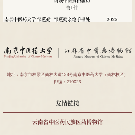
书1件
南京中医药大学 邹燕勤
邹燕勤亲笔手书处
2025
教授
方4帧、邹云翔编著
<<中医肾病疗法
>>1册
南京中医药大学 夏桂成
夏桂成亲笔手书处
2025
教授
方2帧
南京中医药大学 2011级
民国肖采英证书2
2025
地址：南京市栖霞区仙林大道138号南京中医药大学（仙林校区）
针推112班顾珂溢、薛昊
件、殷受田处方1
邮编：210023
件、殷震处方1件
南通海警局
安宫牛黄丸、宽体
2025
友情链接
金钱蛭等药材
中国药科大学周素娣教
野山参标本1支
2025
云南省中医药民族医药博物馆
授