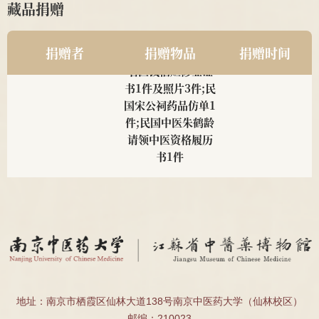
藏品捐赠
南京中医药大学2011级
民国中医诊所开业
2025
捐赠者
捐赠物品
捐赠时间
针推112班顾珂溢、薛昊
贺牌为1对;近现代
名医钱伯煊修业证
书1件及照片3件;民
国宋公祠药品仿单1
件;民国中医朱鹤龄
请领中医资格履历
书1件
南京中医药大学 邹燕勤
邹燕勤亲笔手书处
2025
教授
方4帧、邹云翔编著
<<中医肾病疗法
>>1册
南京中医药大学 夏桂成
夏桂成亲笔手书处
2025
教授
方2帧
地址：南京市栖霞区仙林大道138号南京中医药大学（仙林校区）
南京中医药大学 2011级
民国肖采英证书2
2025
邮编：210023