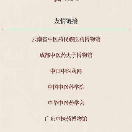
针推112班顾珂溢、薛昊
件、殷受田处方1
件、殷震处方1件
友情链接
南通海警局
安宫牛黄丸、宽体
2025
金钱蛭等药材
云南省中医药民族医药博物馆
中国药科大学周素娣教
野山参标本1支
2025
授
成都中医药大学博物馆
南京中医药大学 2011级
顾玉麟内幼科木招
2025
针推112班顾珂溢、薛昊
牌
中国中医药网
南京中医药大学 刁义平
中医古籍15册
2023
先生
中国中医科学院
南京中医药大学 秦明珠
自撰教材与科研资
2023
教授
料2套
中华中医药学会
南京中医药大学 金善钰
南京中医学院油印
2023
广东中医药博物馆
教授
教材与宣传资料
南京中医药大学2011级
民国中医诊所开业
2025