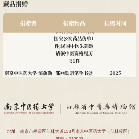
藏品捐赠
南京中医药大学2011级
民国中医诊所开业
2025
针推112班顾珂溢、薛昊
贺牌为1对;近现代
捐赠者
捐赠物品
捐赠时间
名医钱伯煊修业证
书1件及照片3件;民
国宋公祠药品仿单1
件;民国中医朱鹤龄
请领中医资格履历
书1件
南京中医药大学 邹燕勤
邹燕勤亲笔手书处
2025
教授
方4帧、邹云翔编著
<<中医肾病疗法
>>1册
南京中医药大学 夏桂成
夏桂成亲笔手书处
2025
教授
方2帧
南京中医药大学 2011级
民国肖采英证书2
2025
地址：南京市栖霞区仙林大道138号南京中医药大学（仙林校区）
针推112班顾珂溢、薛昊
件、殷受田处方1
邮编：210023