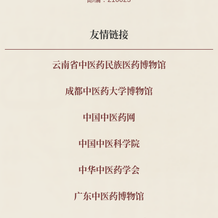
件、殷震处方1件
南通海警局
安宫牛黄丸、宽体
2025
友情链接
金钱蛭等药材
中国药科大学周素娣教
野山参标本1支
2025
云南省中医药民族医药博物馆
授
南京中医药大学 2011级
顾玉麟内幼科木招
2025
成都中医药大学博物馆
针推112班顾珂溢、薛昊
牌
南京中医药大学 刁义平
中医古籍15册
2023
中国中医药网
先生
中国中医科学院
南京中医药大学 秦明珠
自撰教材与科研资
2023
教授
料2套
中华中医药学会
南京中医药大学 金善钰
南京中医学院油印
2023
教授
教材与宣传资料
广东中医药博物馆
南京中医药大学2011级
民国中医诊所开业
2025
针推112班顾珂溢、薛昊
贺牌为1对;近现代